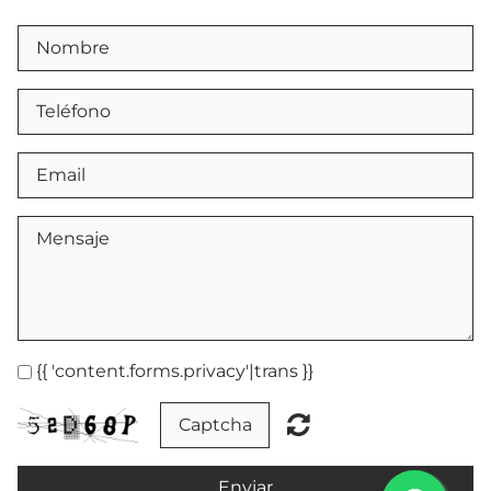
{{ 'content.forms.privacy'|trans }}
Enviar