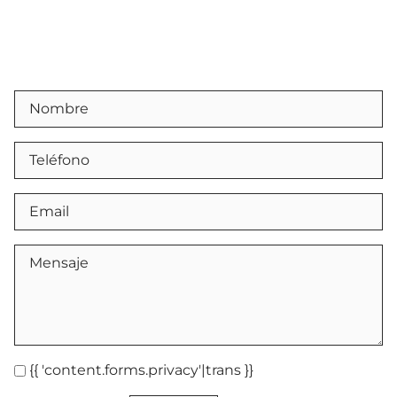
{{ 'content.forms.privacy'|trans }}